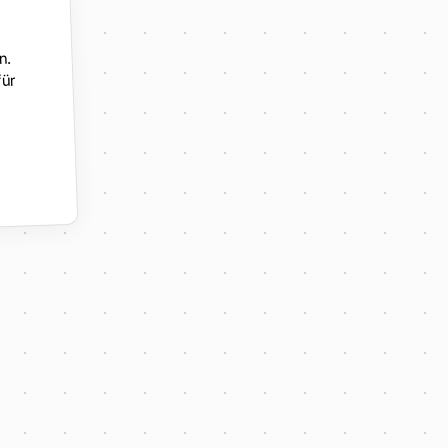
n.
für